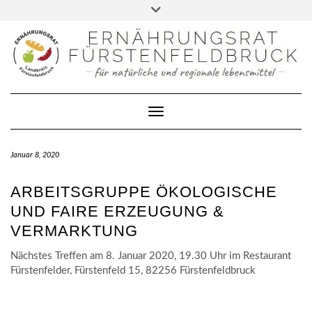
FACEBOOK
Skip
Toggle
to
header
DATENSCHUTZERKLÄRUNG
content
IMPRESSUM
KONTAKT
Toggle Navigation
Januar 8, 2020
ARBEITSGRUPPE ÖKOLOGISCHE
UND FAIRE ERZEUGUNG &
VERMARKTUNG
Nächstes Treffen am 8. Januar 2020, 19.30 Uhr im Restaurant
Fürstenfelder, Fürstenfeld 15, 82256 Fürstenfeldbruck