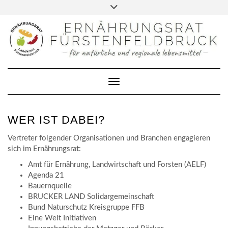
FACEBOOK
Skip
Toggle
to
header
DATENSCHUTZERKLÄRUNG
content
IMPRESSUM
KONTAKT
Toggle Navigation
WER IST DABEI?
Vertreter folgender Organisationen und Branchen engagieren
sich im Ernährungsrat:
Amt für Ernährung, Landwirtschaft und Forsten (AELF)
Agenda 21
Bauernquelle
BRUCKER LAND Solidargemeinschaft
Bund Naturschutz Kreisgruppe FFB
Eine Welt Initiativen