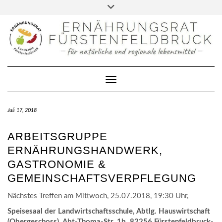
FACEBOOK
Skip
Toggle
to
header
DATENSCHUTZERKLÄRUNG
content
IMPRESSUM
KONTAKT
Toggle Navigation
Juli 17, 2018
ARBEITSGRUPPE
ERNÄHRUNGSHANDWERK,
GASTRONOMIE &
GEMEINSCHAFTSVERPFLEGUNG
Nächstes Treffen am Mittwoch, 25.07.2018, 19:30 Uhr,
Speisesaal der Landwirtschaftsschule, Abtlg. Hauswirtschaft
(Obergeschoss), Abt-Thoma-Str. 1b, 82256 Fürstenfeldbruck-