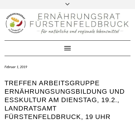
FACEBOOK
Skip
Toggle
to
header
DATENSCHUTZERKLÄRUNG
content
IMPRESSUM
KONTAKT
Toggle Navigation
Februar 1, 2019
TREFFEN ARBEITSGRUPPE
ERNÄHRUNGSUNGSBILDUNG UND
ESSKULTUR AM DIENSTAG, 19.2.,
LANDRATSAMT
FÜRSTENFELDBRUCK, 19 UHR