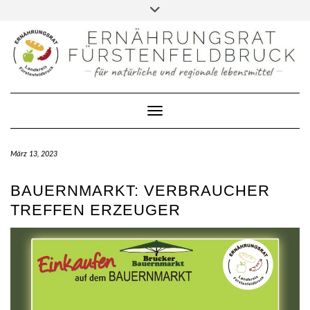
FACEBOOK
Skip
Toggle
to
header
DATENSCHUTZERKLÄRUNG
content
IMPRESSUM
KONTAKT
Toggle Navigation
März 13, 2023
BAUERNMARKT: VERBRAUCHER
TREFFEN ERZEUGER